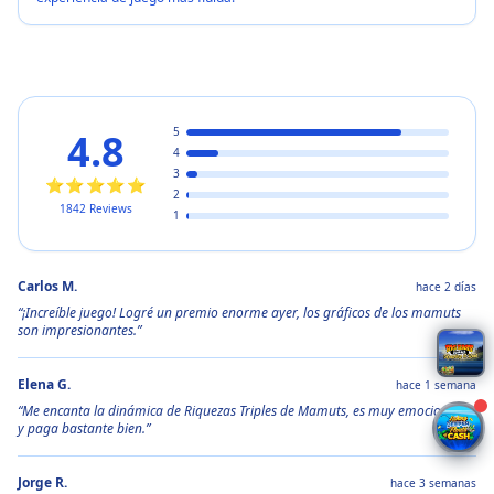
5
4.8
4
3
⭐⭐⭐⭐⭐
2
1842 Reviews
1
Carlos M.
hace 2 días
“¡Increíble juego! Logré un premio enorme ayer, los gráficos de los mamuts
son impresionantes.”
Elena G.
hace 1 semana
“Me encanta la dinámica de Riquezas Triples de Mamuts, es muy emocionante
y paga bastante bien.”
Jorge R.
hace 3 semanas