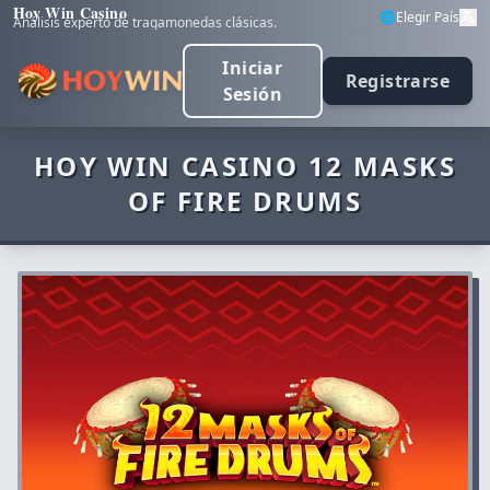
Hoy Win Casino
🌐
Elegir País
Análisis experto de tragamonedas clásicas.
Iniciar
Registrarse
Sesión
HOY WIN CASINO 12 MASKS
OF FIRE DRUMS