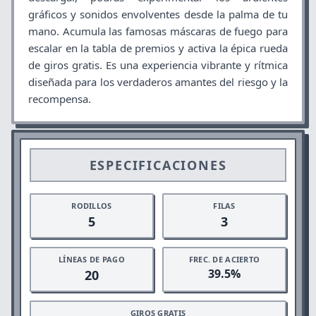
gráficos y sonidos envolventes desde la palma de tu
mano. Acumula las famosas máscaras de fuego para
escalar en la tabla de premios y activa la épica rueda
de giros gratis. Es una experiencia vibrante y rítmica
diseñada para los verdaderos amantes del riesgo y la
recompensa.
ESPECIFICACIONES
RODILLOS
FILAS
5
3
LÍNEAS DE PAGO
FREC. DE ACIERTO
39.5%
20
GIROS GRATIS