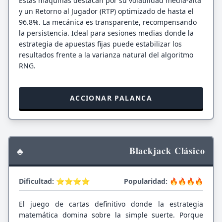
Estas máquinas destacan por su volatilidad media-alta
y un Retorno al Jugador (RTP) optimizado de hasta el
96.8%. La mecánica es transparente, recompensando
la persistencia. Ideal para sesiones medias donde la
estrategia de apuestas fijas puede estabilizar los
resultados frente a la varianza natural del algoritmo
RNG.
ACCIONAR PALANCA
♠️
Blackjack Clásico
Dificultad: ⭐⭐⭐⭐
Popularidad: 🔥🔥🔥🔥
El juego de cartas definitivo donde la estrategia
matemática domina sobre la simple suerte. Porque