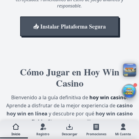
responsable.
📥 Instalar Plataforma Segura
Cómo Jugar en Hoy Win
Casino
Bienvenido a la guía definitiva de
hoy win casino
.
Aprende a disfrutar de la mejor experiencia de
casino
hoy win en línea
y descubre por qué
hoy win casino
es confiable
. Sigue estos sencillos pasos para
comenzar tu aventura retro.
Inicio
Registro
Descargar
Promociones
Mi Cuenta