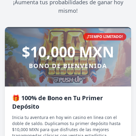
¡Aumenta tus probabilidades de ganar hoy
mismo!
¡TIEMPO LIMITADO!
$10,000 MXN
BONO DE BIENVENIDA
🎁 100% de Bono en Tu Primer
Depósito
Inicia tu aventura en hoy win casino en linea con el
doble de saldo. Duplicamos tu primer depósito hasta
$10,000 MXN para que disfrutes de las mejores
tragamonedas clásicas con ventaja estadística.