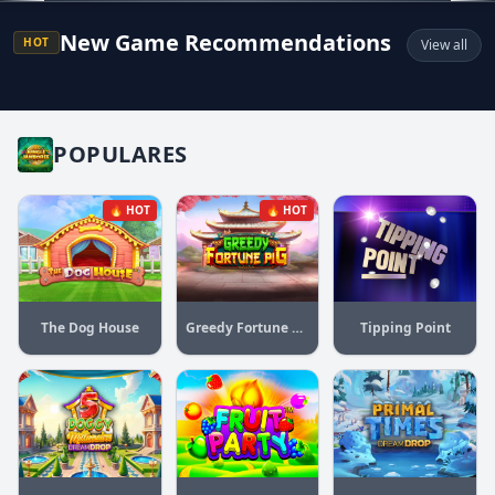
New Game Recommendations
Gordon Ramsay Hell’s
HOT
View all
Kitchen
astro suerte
POPULARES
🔥 HOT
🔥 HOT
The Dog House
Greedy Fortune Pig
Tipping Point