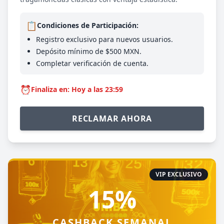
📋
Condiciones de Participación:
Registro exclusivo para nuevos usuarios.
Depósito mínimo de $500 MXN.
Completar verificación de cuenta.
⏰
Finaliza en: Hoy a las 23:59
RECLAMAR AHORA
VIP EXCLUSIVO
15%
CASHBACK SEMANAL