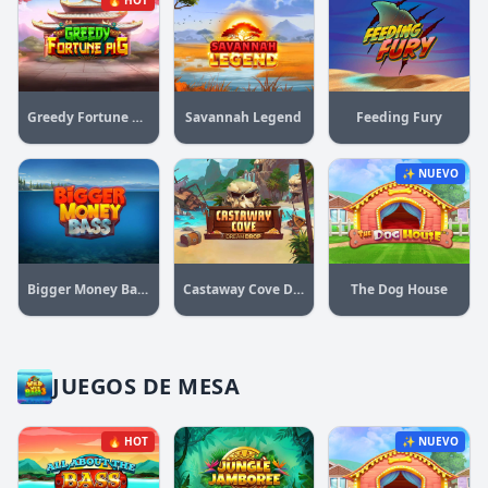
🔥 HOT
Greedy Fortune Pig
Savannah Legend
Feeding Fury
✨ NUEVO
Bigger Money Bass
Castaway Cove Dream Drop
The Dog House
JUEGOS DE MESA
🔥 HOT
✨ NUEVO