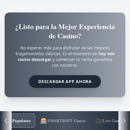
¿Listo para la Mejor Experiencia
de Casino?
No esperes más para disfrutar de las mejores
tragamonedas clásicas. Es el momento de
hoy win
casino descargar
y comenzar tu racha ganadora
con nosotros.
DESCARGAR APP AHORA
🔥
🎰
🎥
Populares
SMARTSOFT Games
Live Games