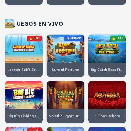
JUEGOS EN VIVO
🔥 HOT
✨ NUEVO
👍 LIKE
Lobster Bob's Seafood & Win It!
Lure of Fortune
Big Catch Bass Fishing Christmas
Big Big Fishing Fortune
Volatile Egypt Dream Drop
5 Lions Reborn