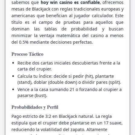
sabemos que
hoy win casino es confiable
, ofrecemos
mesas de Blackjack con reglas tradicionales europeas y
americanas que benefician al jugador calculador. Este
título es el campo de pruebas para aquellos que
dominan las tablas de probabilidad y buscan
minimizar la ventaja matemática del casino a menos
del 0.5% mediante decisiones perfectas.
Proceso Táctico
Recibe dos cartas iniciales descubiertas frente a la
carta del crupier.
Calcula tu índice: decide si pedir (hit), plantarte
(stand), doblar (double down) o dividir pares (split).
Vence a la casa sumando 21 o forzando al crupier a
pasarse (bust).
Probabilidades y Perfil
Pago estricto de 3:2 en Blackjack natural. La regla
estipula que el crupier debe plantarse en un 17 suave,
reduciendo la volatilidad del zapato. Altamente