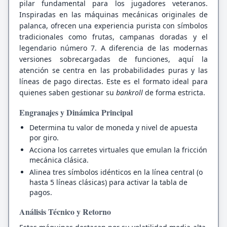
pilar fundamental para los jugadores veteranos.
Inspiradas en las máquinas mecánicas originales de
palanca, ofrecen una experiencia purista con símbolos
tradicionales como frutas, campanas doradas y el
legendario número 7. A diferencia de las modernas
versiones sobrecargadas de funciones, aquí la
atención se centra en las probabilidades puras y las
líneas de pago directas. Este es el formato ideal para
quienes saben gestionar su
bankroll
de forma estricta.
Engranajes y Dinámica Principal
Determina tu valor de moneda y nivel de apuesta
por giro.
Acciona los carretes virtuales que emulan la fricción
mecánica clásica.
Alinea tres símbolos idénticos en la línea central (o
hasta 5 líneas clásicas) para activar la tabla de
pagos.
Análisis Técnico y Retorno