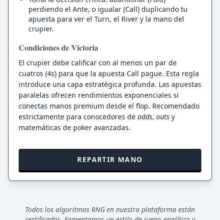
perdiendo el Ante, o igualar (Call) duplicando tu
apuesta para ver el Turn, el River y la mano del
crupier.
Condiciones de Victoria
El crupier debe calificar con al menos un par de
cuatros (4s) para que la apuesta Call pague. Esta regla
introduce una capa estratégica profunda. Las apuestas
paralelas ofrecen rendimientos exponenciales si
conectas manos premium desde el flop. Recomendado
estrictamente para conocedores de
odds
,
outs
y
matemáticas de poker avanzadas.
REPARTIR MANO
Todos los algoritmos RNG en nuestra plataforma están
certificados. Fomentamos un estilo de juego analítico y