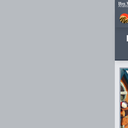
Hoy 
Análi