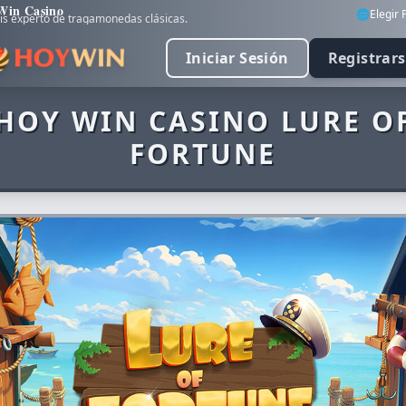
Win Casino
🌐
Elegir 
sis experto de tragamonedas clásicas.
Iniciar Sesión
Registrar
HOY WIN CASINO LURE O
FORTUNE