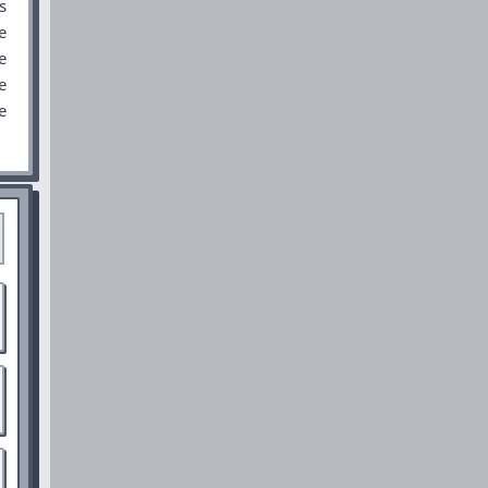
s
e
e
e
e