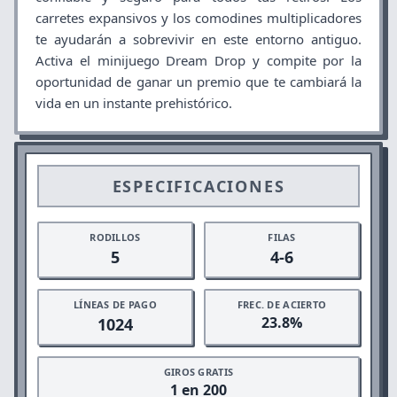
carretes expansivos y los comodines multiplicadores
te ayudarán a sobrevivir en este entorno antiguo.
Activa el minijuego Dream Drop y compite por la
oportunidad de ganar un premio que te cambiará la
vida en un instante prehistórico.
ESPECIFICACIONES
RODILLOS
FILAS
5
4-6
LÍNEAS DE PAGO
FREC. DE ACIERTO
23.8%
1024
GIROS GRATIS
1 en 200