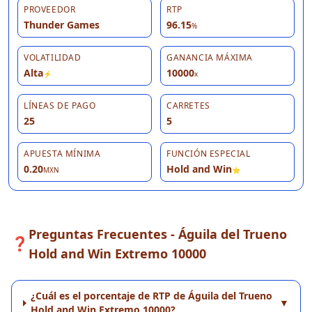
PROVEEDOR
RTP
Thunder Games
96.15
%
VOLATILIDAD
GANANCIA MÁXIMA
Alta
10000
⚡
x
LÍNEAS DE PAGO
CARRETES
25
5
APUESTA MÍNIMA
FUNCIÓN ESPECIAL
0.20
Hold and Win
MXN
⭐
Preguntas Frecuentes - Águila del Trueno
❓
Hold and Win Extremo 10000
¿Cuál es el porcentaje de RTP de Águila del Trueno
▼
Hold and Win Extremo 10000?