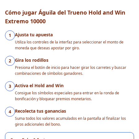
Cómo jugar Águila del Trueno Hold and Win
Extremo 10000
Ajusta tu apuesta
1
Utiliza los controles de la interfaz para seleccionar el monto de
moneda que deseas apostar por giro.
Gira los rodillos
2
Presiona el botón de inicio para hacer girar los carretes y buscar
combinaciones de símbolos ganadores.
Activa el Hold and Win
3
Consigue los símbolos especiales para entrar en la ronda de
bonificación y bloquear premios monetarios.
Recolecta tus ganancias
4
Suma todos los valores acumulados en la pantalla al finalizar los
giros adicionales del bono.