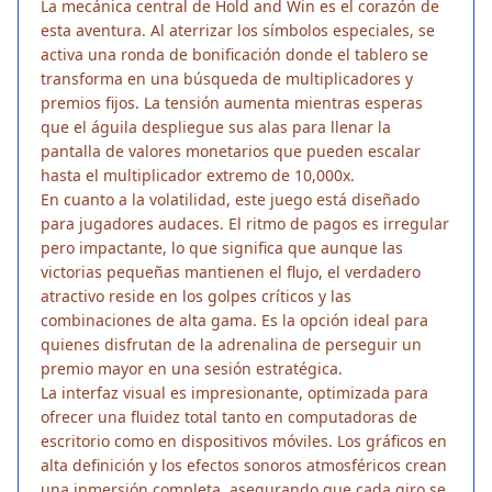
La mecánica central de Hold and Win es el corazón de
esta aventura. Al aterrizar los símbolos especiales, se
activa una ronda de bonificación donde el tablero se
transforma en una búsqueda de multiplicadores y
premios fijos. La tensión aumenta mientras esperas
que el águila despliegue sus alas para llenar la
pantalla de valores monetarios que pueden escalar
hasta el multiplicador extremo de 10,000x.
En cuanto a la volatilidad, este juego está diseñado
para jugadores audaces. El ritmo de pagos es irregular
pero impactante, lo que significa que aunque las
victorias pequeñas mantienen el flujo, el verdadero
atractivo reside en los golpes críticos y las
combinaciones de alta gama. Es la opción ideal para
quienes disfrutan de la adrenalina de perseguir un
premio mayor en una sesión estratégica.
La interfaz visual es impresionante, optimizada para
ofrecer una fluidez total tanto en computadoras de
escritorio como en dispositivos móviles. Los gráficos en
alta definición y los efectos sonoros atmosféricos crean
una inmersión completa, asegurando que cada giro se