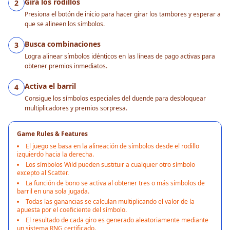
Gira los rodillos
2
Presiona el botón de inicio para hacer girar los tambores y esperar a
que se alineen los símbolos.
Busca combinaciones
3
Logra alinear símbolos idénticos en las líneas de pago activas para
obtener premios inmediatos.
Activa el barril
4
Consigue los símbolos especiales del duende para desbloquear
multiplicadores y premios sorpresa.
Game Rules & Features
El juego se basa en la alineación de símbolos desde el rodillo
izquierdo hacia la derecha.
Los símbolos Wild pueden sustituir a cualquier otro símbolo
excepto al Scatter.
La función de bono se activa al obtener tres o más símbolos de
barril en una sola jugada.
Todas las ganancias se calculan multiplicando el valor de la
apuesta por el coeficiente del símbolo.
El resultado de cada giro es generado aleatoriamente mediante
un sistema RNG certificado.