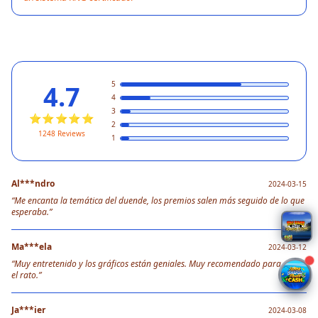
5
4.7
4
3
⭐⭐⭐⭐⭐
2
1248 Reviews
1
Al***ndro
2024-03-15
“Me encanta la temática del duende, los premios salen más seguido de lo que
esperaba.”
Ma***ela
2024-03-12
“Muy entretenido y los gráficos están geniales. Muy recomendado para pasar
el rato.”
Ja***ier
2024-03-08