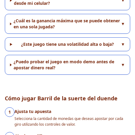
▼
desde mi celular?
¿Cuál es la ganancia máxima que se puede obtener
▼
en una sola jugada?
¿Este juego tiene una volatilidad alta o baja?
▼
¿Puedo probar el juego en modo demo antes de
▼
apostar dinero real?
Cómo jugar Barril de la suerte del duende
Ajusta tu apuesta
1
Selecciona la cantidad de monedas que deseas apostar por cada
giro utilizando los controles de valor.