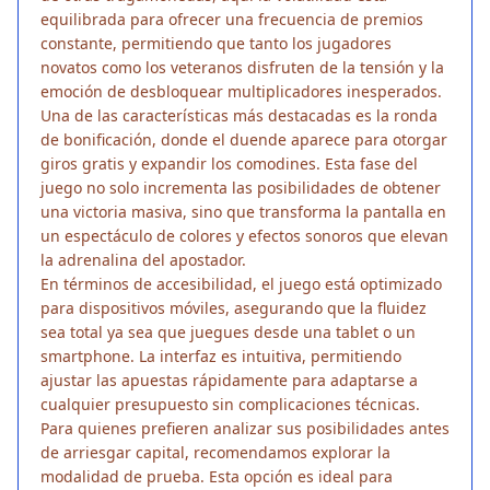
equilibrada para ofrecer una frecuencia de premios
constante, permitiendo que tanto los jugadores
novatos como los veteranos disfruten de la tensión y la
emoción de desbloquear multiplicadores inesperados.
Una de las características más destacadas es la ronda
de bonificación, donde el duende aparece para otorgar
giros gratis y expandir los comodines. Esta fase del
juego no solo incrementa las posibilidades de obtener
una victoria masiva, sino que transforma la pantalla en
un espectáculo de colores y efectos sonoros que elevan
la adrenalina del apostador.
En términos de accesibilidad, el juego está optimizado
para dispositivos móviles, asegurando que la fluidez
sea total ya sea que juegues desde una tablet o un
smartphone. La interfaz es intuitiva, permitiendo
ajustar las apuestas rápidamente para adaptarse a
cualquier presupuesto sin complicaciones técnicas.
Para quienes prefieren analizar sus posibilidades antes
de arriesgar capital, recomendamos explorar la
modalidad de prueba. Esta opción es ideal para