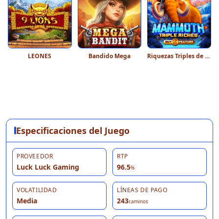
LEONES
Bandido Mega
Riquezas Triples de Mamuts
Especificaciones del Juego
PROVEEDOR
RTP
Luck Luck Gaming
96.5
%
VOLATILIDAD
LÍNEAS DE PAGO
Media
243
caminos