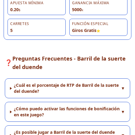
APUESTA MÍNIMA
GANANCIA MÁXIMA
0.20
5000
$
x
CARRETES
FUNCIÓN ESPECIAL
5
Giros Gratis
⭐
Preguntas Frecuentes - Barril de la suerte
❓
del duende
¿Cuál es el porcentaje de RTP de Barril de la suerte
▼
del duende?
¿Cómo puedo activar las funciones de bonificación
▼
en este juego?
¿Es posible jugar a Barril de la suerte del duende