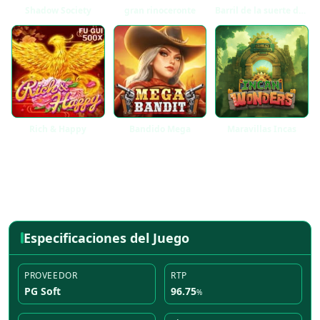
Shadow Society
gran rinoceronte
Barril de la suerte del duende
Rich & Happy
Bandido Mega
Maravillas Incas
Especificaciones del Juego
PROVEEDOR
RTP
PG Soft
96.75
%