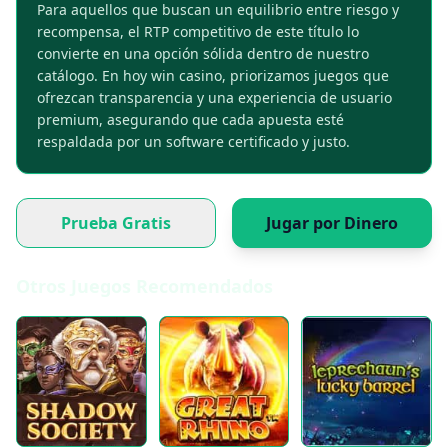
Para aquellos que buscan un equilibrio entre riesgo y
recompensa, el RTP competitivo de este título lo
convierte en una opción sólida dentro de nuestro
catálogo. En hoy win casino, priorizamos juegos que
ofrezcan transparencia y una experiencia de usuario
premium, asegurando que cada apuesta esté
respaldada por un software certificado y justo.
Prueba Gratis
Jugar por Dinero
Otros Juegos Recomendados