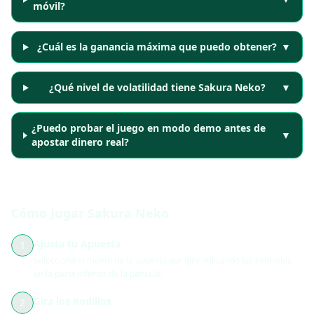
móvil?
¿Cuál es la ganancia máxima que puedo obtener?
▼
¿Qué nivel de volatilidad tiene Sakura Neko?
▼
¿Puedo probar el juego en modo demo antes de
▼
apostar dinero real?
Cómo Jugar Sakura Neko
Ajusta tu Apuesta
1
Selecciona el monto de la apuesta por giro utilizando los controles
en la parte inferior de la pantalla.
Gira los Rodillos
2