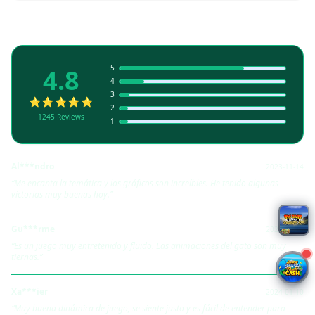
5
4.8
4
3
⭐⭐⭐⭐⭐
2
1245 Reviews
1
Al***ndro
2023-11-14
“Me encanta la temática y los gráficos son increíbles. He tenido algunas
victorias muy buenas hoy.”
Gu***rme
2023-12-02
“Es un juego muy entretenido y fluido. Las animaciones del gato son muy
tiernas.”
Xa***ier
2024-01-10
“Muy buena dinámica de juego, se siente justo y es fácil de entender para