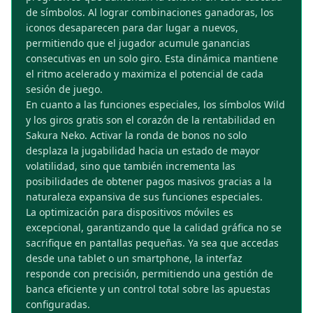
de símbolos. Al lograr combinaciones ganadoras, los
iconos desaparecen para dar lugar a nuevos,
permitiendo que el jugador acumule ganancias
consecutivas en un solo giro. Esta dinámica mantiene
el ritmo acelerado y maximiza el potencial de cada
sesión de juego.
En cuanto a las funciones especiales, los símbolos Wild
y los giros gratis son el corazón de la rentabilidad en
Sakura Neko. Activar la ronda de bonos no solo
desplaza la jugabilidad hacia un estado de mayor
volatilidad, sino que también incrementa las
posibilidades de obtener pagos masivos gracias a la
naturaleza expansiva de sus funciones especiales.
La optimización para dispositivos móviles es
excepcional, garantizando que la calidad gráfica no se
sacrifique en pantallas pequeñas. Ya sea que accedas
desde una tablet o un smartphone, la interfaz
responde con precisión, permitiendo una gestión de
banca eficiente y un control total sobre las apuestas
configuradas.