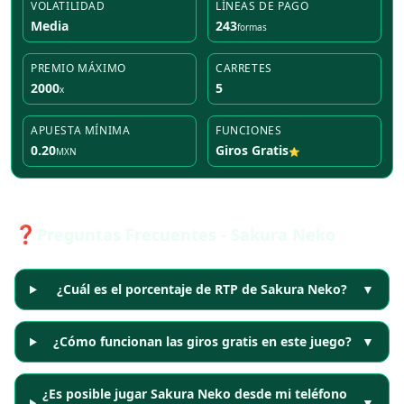
VOLATILIDAD
LÍNEAS DE PAGO
Media
243
formas
PREMIO MÁXIMO
CARRETES
2000
5
x
APUESTA MÍNIMA
FUNCIONES
0.20
Giros Gratis
MXN
⭐
❓
Preguntas Frecuentes - Sakura Neko
¿Cuál es el porcentaje de RTP de Sakura Neko?
▼
¿Cómo funcionan las giros gratis en este juego?
▼
¿Es posible jugar Sakura Neko desde mi teléfono
▼