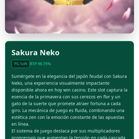
▶
Sakura Neko
PG Soft
RTP 96.75%
Sumérgete en la elegancia del Japón feudal con Sakura
Neko, una experiencia visualmente impactante
disponible ahora en hoy win casino. Este slot captura la
esencia de la primavera con sus cerezos en flor y un
gato de la suerte que promete atraer fortuna a cada
giro. La mecánica de juego es fluida, combinando una
estética zen con la emoción constante de las apuestas
en línea.
El sistema de juego destaca por sus multiplicadores
progresivos que aumentan la tensión en cada cascada