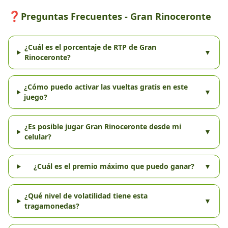
❓
Preguntas Frecuentes - Gran Rinoceronte
¿Cuál es el porcentaje de RTP de Gran
▼
Rinoceronte?
¿Cómo puedo activar las vueltas gratis en este
▼
juego?
¿Es posible jugar Gran Rinoceronte desde mi
▼
celular?
¿Cuál es el premio máximo que puedo ganar?
▼
¿Qué nivel de volatilidad tiene esta
▼
tragamonedas?