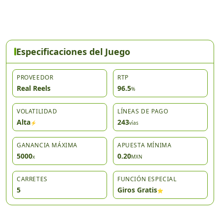
Especificaciones del Juego
PROVEEDOR
RTP
Real Reels
96.5
%
VOLATILIDAD
LÍNEAS DE PAGO
Alta
243
⚡
vías
GANANCIA MÁXIMA
APUESTA MÍNIMA
5000
0.20
x
MXN
CARRETES
FUNCIÓN ESPECIAL
5
Giros Gratis
⭐